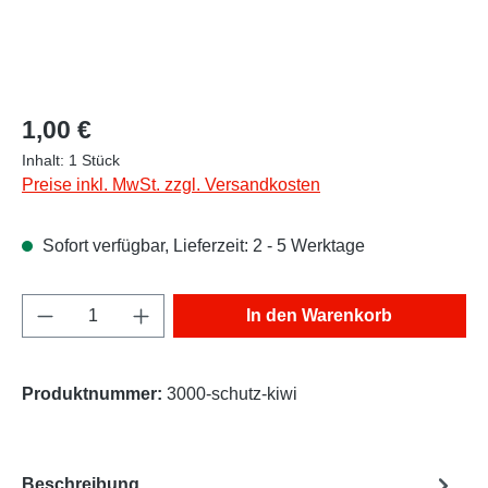
Regulärer Preis:
1,00 €
Inhalt:
1 Stück
Preise inkl. MwSt. zzgl. Versandkosten
Sofort verfügbar, Lieferzeit: 2 - 5 Werktage
Produkt Anzahl: Gib den gewünschten Wert e
In den Warenkorb
Produktnummer:
3000-schutz-kiwi
Beschreibung